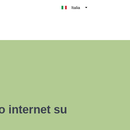
Italia
Belgique
België
Nederland
France
Deutschland
UK
España
o internet su