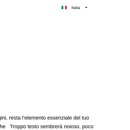
x
Italia
Belgique
België
Nederland
France
Deutschland
UK
España
ini, resta l’elemento essenziale del tuo
rafiche Troppo testo sembrerà noioso, poco