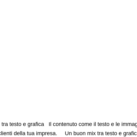
tuo sito web: un buon mi
ieni più clienti grazie al tuo sito web
 tra testo e grafica Il contenuto come il testo e le immag
 dei clienti della tua impresa. Un buon mix tra testo e g